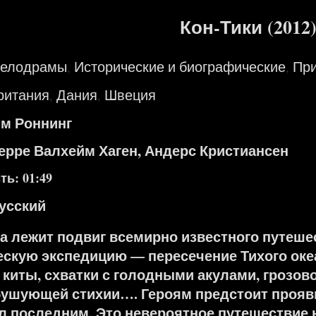
Кон-Тики (2012
мелодрамы
Исторические и биографические
Пр
,
,
ритания
Дания
Швеция
,
,
им Роннинг
ерре Валхейм Хаген, Андерс Кристиансен
ь: 01:49
усский
а лежит подвиг всемирно известного путеше
ческую экспедицию — пересечение Тихого ок
е киты, схватки с голодными акулами, грозов
бушующей стихии…. Героям предстоит прояв
ал последним. Это невероятное путешествие