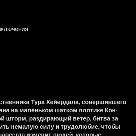
)
иключения
ственника Тура Хейердала, совершившего
еана на маленьком шатком плотике Кон-
ой шторм, раздирающий ветер, битва за
ить немалую силу и трудолюбие, чтобы
 навсегда изменит людей, которые