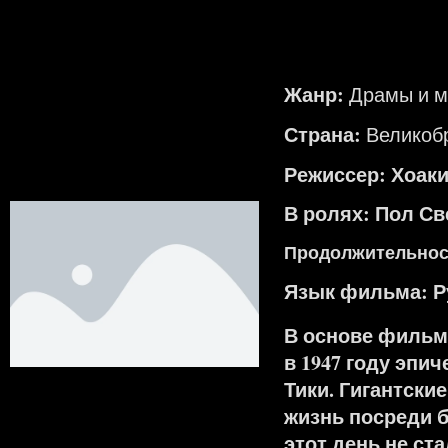
Жанр:
Драмы и 
Страна:
Великоб
Режиссер: Хоак
В ролях: Пол Св
Продолжительност
Язык фильма:
Р
В основе фильм
в 1947 году эпи
Тики. Гигантски
жизнь посреди 
этот день не ст