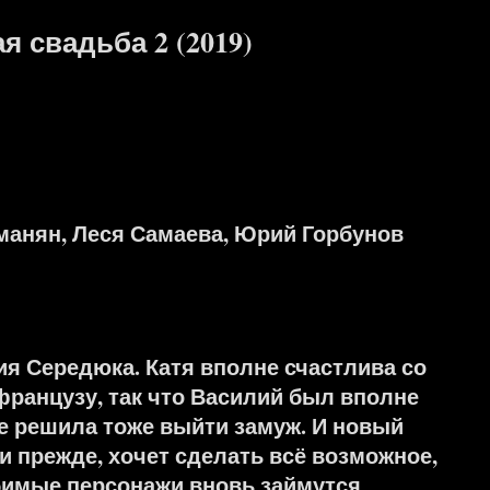
 свадьба 2 (2019)
манян, Леся Самаева, Юрий Горбунов
я Середюка. Катя вполне счастлива со
французу, так что Василий был вполне
е решила тоже выйти замуж. И новый
и прежде, хочет сделать всё возможное,
юбимые персонажи вновь займутся