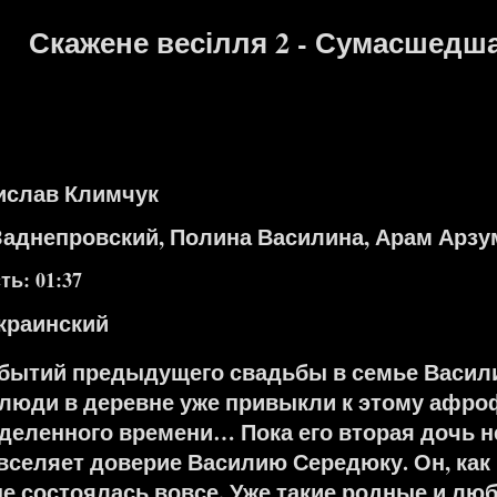
Скажене весілля 2 - Сумасшедшая
ислав Климчук
Заднепровский, Полина Василина, Арам Арзу
ь: 01:37
краинский
обытий предыдущего свадьбы в семье Васили
люди в деревне уже привыкли к этому афро
деленного времени… Пока его вторая дочь н
вселяет доверие Василию Середюку. Он, как 
не состоялась вовсе. Уже такие родные и л