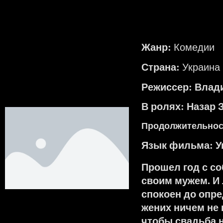
Жанр:
Комедии
Страна:
Украина
Режиссер: Влад
В ролях: Назар 
Продолжительност
Язык фильма:
У
Прошел год с с
своим мужем. И 
спокоен до опре
жених ничем не 
чтобы свадьба 