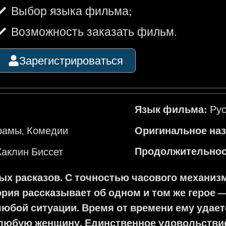
Выбор языка фильма;
Возможность заказать фильм.
Зарегистрироваться
Язык фильма:
Рус
Оригинальное назв
рамы
Комедии
,
Продолжительност
аклин Биссет
х расказов. С точностью часового механиз
ория рассказывает об одном и том же герое 
 любой ситуации. Время от времени ему удае
любую женщину. Единственное удовольствие