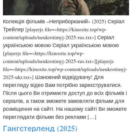
Колекція фільмів »Неприборканий» (2025) Серіал
Трейлер [playerjs file=»https://kinosite.top/wp-
content/uploads/neukrotimyj-2025-rus.txt»] Серіал
українською мовою Серіал українською мовою
[playerjs file=»https://kinosite.top/wp-
content/uploads/neukrotimyj-2025-rus.txt»][playerjs
file=»https://kinosite.top/wp-content/uploads/neukrotimyj-
2025-ukr.txt»] Шановний відвідувачу! Для
перегляду відео Вам потрібно зареєструватися.
Після цього Ви отримаєте доступ до всіх фільмів і
серіалів, а також зможете замовляти фільми для
розміщення на сайті. На нашому сайті Ви зможете
переглядати фільми без реклами […]
Гангстерленд (2025)