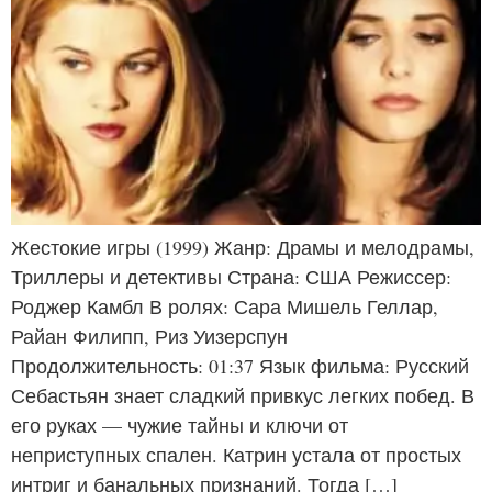
Жестокие игры (1999) Жанр: Драмы и мелодрамы,
Триллеры и детективы Страна: США Режиссер:
Роджер Камбл В ролях: Сара Мишель Геллар,
Райан Филипп, Риз Уизерспун
Продолжительность: 01:37 Язык фильма: Русский
Себастьян знает сладкий привкус легких побед. В
его руках — чужие тайны и ключи от
неприступных спален. Катрин устала от простых
интриг и банальных признаний. Тогда […]