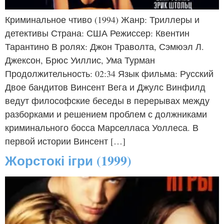
Криминальное чтиво (1994) Жанр: Триллеры и
детективы Страна: США Режиссер: Квентин
Тарантино В ролях: Джон Траволта, Сэмюэл Л.
Джексон, Брюс Уиллис, Ума Турман
Продолжительность: 02:34 Язык фильма: Русский
Двое бандитов Винсент Вега и Джулс Винфилд
ведут философские беседы в перерывах между
разборками и решением проблем с должниками
криминального босса Марселласа Уоллеса. В
первой истории Винсент […]
Жорстокі ігри (1999)