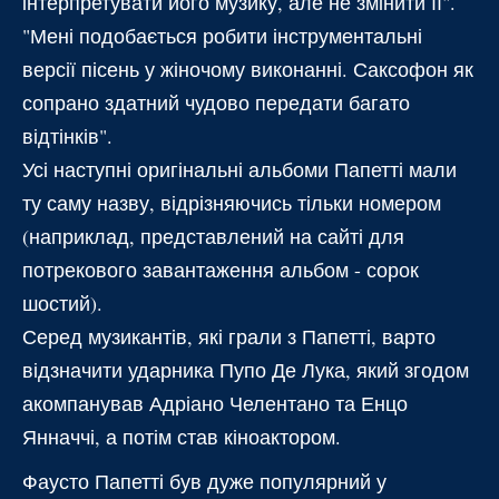
інтерпретувати його музику, але не змінити її".
"Мені подобається робити інструментальні
версії пісень у жіночому виконанні. Саксофон як
сопрано здатний чудово передати багато
відтінків".
Усі наступні оригінальні альбоми Папетті мали
ту саму назву, відрізняючись тільки номером
(наприклад, представлений на сайті для
потрекового завантаження альбом - сорок
шостий).
Серед музикантів, які грали з Папетті, варто
відзначити ударника Пупо Де Лука, який згодом
акомпанував Адріано Челентано та Енцо
Янначчі, а потім став кіноактором.
Фаусто Папетті був дуже популярний у