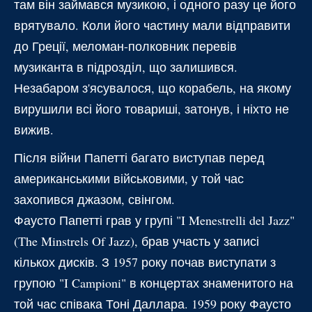
там він займався музикою, і одного разу це його
врятувало. Коли його частину мали відправити
до Греції, меломан-полковник перевів
музиканта в підрозділ, що залишився.
Незабаром з'ясувалося, що корабель, на якому
вирушили всі його товариші, затонув, і ніхто не
вижив.
Після війни Папетті багато виступав перед
американськими військовими, у той час
захопився джазом, свінгом.
Фаусто Папетті грав у групі "I Menestrelli del Jazz"
(The Minstrels Of Jazz), брав участь у записі
кількох дисків. З 1957 року почав виступати з
групою "I Campioni" в концертах знаменитого на
той час співака Тоні Даллара. 1959 року Фаусто