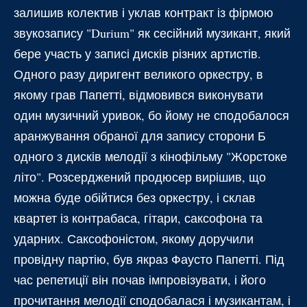
залишив колектив і уклав контракт із фірмою
звукозапису "Durium" як сесійний музикант, який
бере участь у записі дисків різних артистів.
Одного разу диригент великого оркестру, в
якому грав Папетті, відмовився виконувати
один музичний уривок, бо йому не сподобалося
аранжування обраної для запису сторони Б
одного з дисків мелодії з кінофільму "Жорстоке
літо". Розсерджений продюсер вирішив, що
можна буде обійтися без оркестру, і склав
квартет із контрабаса, гітари, саксофона та
ударних. Саксофоністом, якому доручили
провідну партію, був якраз Фаусто Папетті. Під
час репетиції він почав імпровізувати, і його
прочитання мелодії сподобалася і музикантам, і