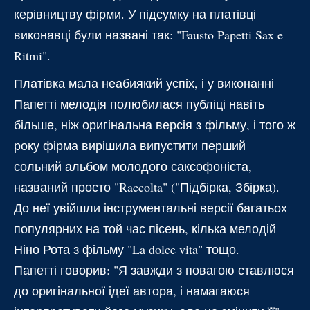
керівництву фірми. У підсумку на платівці
виконавці були названі так: "Fausto Papetti Sax e
Ritmi".
Платівка мала неабиякий успіх, і у виконанні
Папетті мелодія полюбилася публіці навіть
більше, ніж оригінальна версія з фільму, і того ж
року фірма вирішила випустити перший
сольний альбом молодого саксофоніста,
названий просто "Raccolta" ("Підбірка, Збірка).
До неї увійшли інструментальні версії багатьох
популярних на той час пісень, кілька мелодій
Ніно Рота з фільму "La dolce vita" тощо.
Папетті говорив: "Я завжди з повагою ставлюся
до оригінальної ідеї автора, і намагаюся