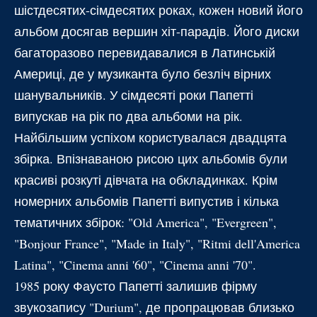
шістдесятих-сімдесятих роках, кожен новий його
альбом досягав вершин хіт-парадів. Його диски
багаторазово перевидавалися в Латинській
Америці, де у музиканта було безліч вірних
шанувальників. У сімдесяті роки Папетті
випускав на рік по два альбоми на рік.
Найбільшим успіхом користувалася двадцята
збірка. Впізнаваною рисою цих альбомів були
красиві розкуті дівчата на обкладинках. Крім
номерних альбомів Папетті випустив і кілька
тематичних збірок: "Old America", "Evergreen",
"Bonjour France", "Made in Italy", "Ritmi dell'America
Latina", "Cinema anni '60", "Cinema anni '70".
1985 року Фаусто Папетті залишив фірму
звукозапису "Durium", де пропрацював близько