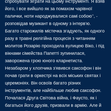
спробувати зіграти на цьому інструменті. Я взяв
його, і все вийшло як за помахом чарівної
палички, ноти народжувалися самі собою", -
розповідав музикант в одному з інтерв'ю.
Багато старожилів містечка згадують, як одного
разу в травні релігійна процесія з читанням
молитов Розарію проходила вулицею Віко, і під
вікнами сімейства Папетті зупинилася,
заворожена грою юного кларнетиста.
Незабаром у хлопчика з'явився саксофон і він
почав грати в оркестрі на всіх міських святах і
церемоніях. Він освоїв багато різних
інструментів, але найбільше любив саксофон.
Почалася Друга Світова війна, і Фаусто, як і
багатьох його друзів, призвали в армію. Але й