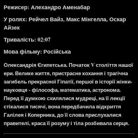
Режисер: Алехандро Аменабар
У ролях: Рейчел Вайз, Макс Мінгелла, Оскар
Айзек
Тривалість: 02:07
Мова фільму:
Російська
Олександрія Єгипетська. Початок V століття нашої
ери. Велике життя, пристрасне кохання і трагічна
загибель прекрасної Гіпатії, першої в історії жінки-
науковця - філософа, математика, астронома.
Перед її думкою схилялися мудреці, на її лекції
стікалися тисячі, вона передбачила відкриття
Галілея і Коперника, до її слова прислухалися
правителі, краса її розуму і тіла розбивала серця.