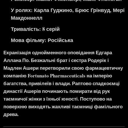
У ролях: Карла Гуджино, Брюс Грінвуд, Мері
Макдоннелл
Тривалість: 8 серій
Мова фільму:
Російська
Екранізація однойменного оповідання Едгара
Аллана По. Безжальні брат і сестра Родерік і
Мадлен Ашери перетворили свою фармацевтичну
компанію Fortunato Pharmaceuticals на імперію
багатства, привілеїв і влади. Раптово спадкоємці
династії Ашерів починають помирати від рук
таємничої жінки з їхньої юності. Поступово на
поверхню виходять жахливі таємниці фамільного
древа.