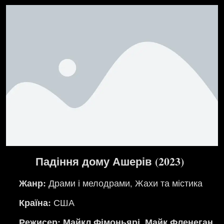
Падіння дому Ашерів (2023)
Жанр:
Драми і мелодрами
,
Жахи та містика
Країна:
США
Режисер: Майкл Фімоньярі, Майк Фленеган