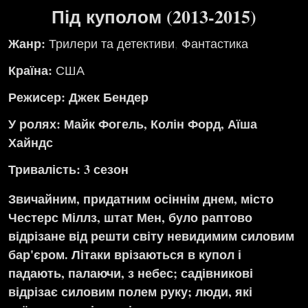
Під куполом (2013-2015)
Жанр:
Трилери та детективи
,
Фантастика
Країна:
США
Режисер: Джек Бендер
У ролях: Майк Фогель, Колін Форд, Аїша
Хайндс
Тривалість: 3 сезон
Звичайним, придатним осіннім днем, місто
Честерс Міллз, штат Мен, було раптово
відрізане від решти світу невидимим силовим
бар'єром. Літаки врізаються в купол і
падають, палаючи, з небес; садівникові
відрізає силовим полем руку; люди, які