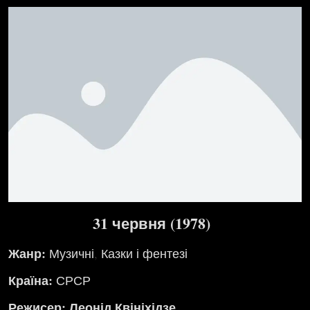
31 червня (1978)
Жанр:
Музичні
,
Казки і фентезі
Країна:
СРСР
Режисер: Леонід Квініхідзе