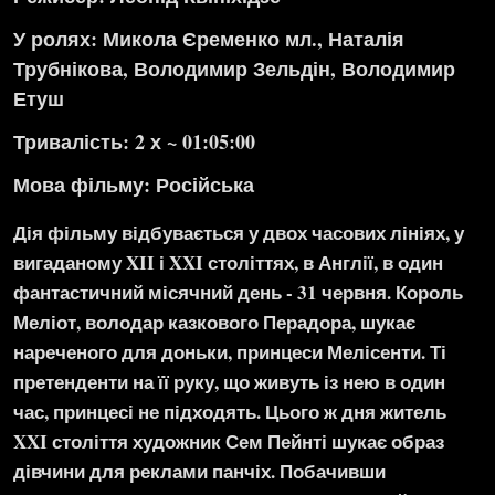
У ролях: Микола Єременко мл., Наталія
Трубнікова, Володимир Зельдін, Володимир
Етуш
Тривалість: 2 х ~ 01:05:00
Мова фільму:
Російська
Дія фільму відбувається у двох часових лініях, у
вигаданому XII і XXI століттях, в Англії, в один
фантастичний місячний день - 31 червня. Король
Меліот, володар казкового Перадора, шукає
нареченого для доньки, принцеси Мелісенти. Ті
претенденти на її руку, що живуть із нею в один
час, принцесі не підходять. Цього ж дня житель
XXI століття художник Сем Пейнті шукає образ
дівчини для реклами панчіх. Побачивши