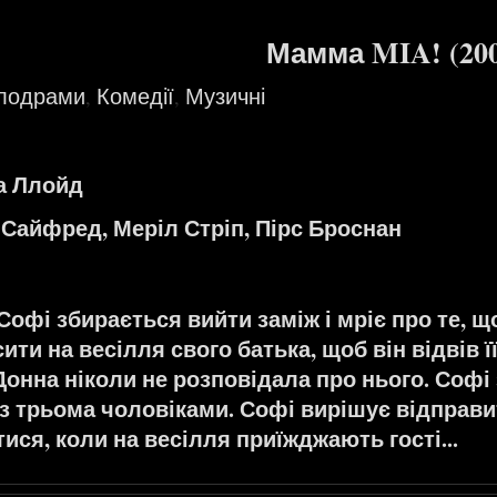
Мамма MIA! (200
елодрами
Комедії
Музичні
,
,
а Ллойд
 Сайфред, Меріл Стріп, Пірс Броснан
офі збирається вийти заміж і мріє про те, 
ти на весілля свого батька, щоб він відвів її 
 Донна ніколи не розповідала про нього. Софі
 з трьома чоловіками. Софі вирішує відправи
ися, коли на весілля приїжджають гості...