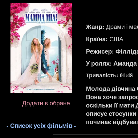
Жанр:
Драми і м
Країна:
США
Режисер: Філлід
У ролях: Аманда
Тривалість: 01:48
Молода дівчина С
Вона хоче запроси
Додати в обране
оскільки її мати
описує стосунки
починає відбуват
- Список усіх фільмів -