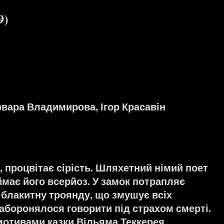
9)
вара Владимирова, Ігор Красавін
і, процвітає сірість. Шляхетний німий поет
ймає його всерйоз. У замок потрапляє
 блакитну троянду, що змушує всіх
 заборонялося говорити під страхом смерті.
мотивами казки Вільяма Теккерея