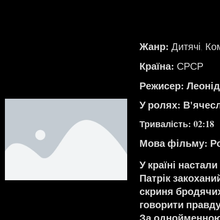
Жанр:
Дитячі
Ком
,
Країна:
СРСР
Режисер: Леонід
У ролях: В'ячес
Тривалість: 02:18
Мова фільму:
Р
У країні настали
Патрік закохани
скриня бродячих
говорити правду.
За однойменною 