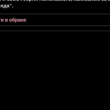
янда".
и в обране