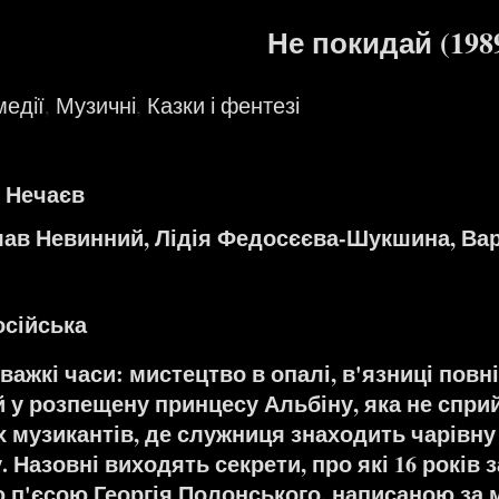
Не покидай (198
едії
Музичні
Казки і фентезі
,
,
 Нечаєв
лав Невинний, Лідія Федосєєва-Шукшина, Вар
осійська
 важкі часи: мистецтво в опалі, в'язниці повн
й у розпещену принцесу Альбіну, яка не спри
 музикантів, де служниця знаходить чарівну
 Назовні виходять секрети, про які 16 років
п'єсою Георгія Полонського, написаною за 