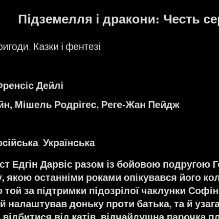
Підземелля і дракони: Честь сер
ригоди
Казки і фентезі
,
ренсіс Дейлі
айн, Мішель Родрігес, Реге-Жан Пейдж
осійська
Українська
,
ст Едгін Дарвіс разом із бойовою подругою Г
, якою останніми роками опікувався його ко
 той за підтримки підозрілої чаклунки Софіни
й налаштував доньку проти батька, та й узагал
ідбитися від катів, відчайдушна парочка пл