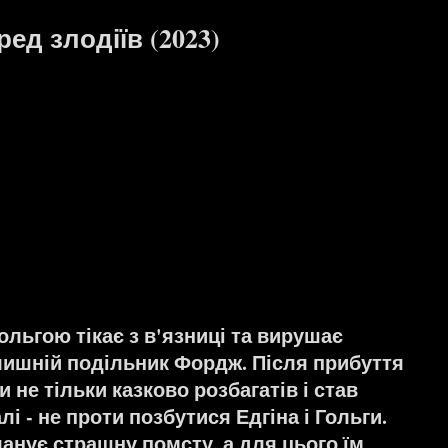
ед злодіїв (2023)
ольгою тікає з в'язниці та вирушає
лишній подільник Фордж. Після прибуття
 не тільки казково розбагатів і став
і - не проти позбутися Едгіна і Гольги.
анує страшну помсту, а для цього їм