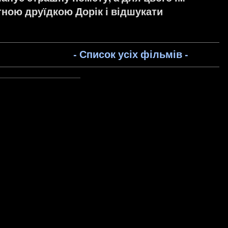
ною друїдкою Дорік і відшукати
- Список усіх фільмів -