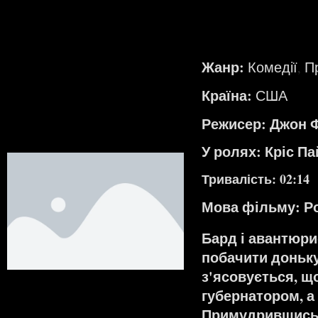
Жанр:
Комедії
П
,
Країна:
США
Режисер: Джон Ф
У ролях: Кріс П
Тривалість: 02:14
Мова фільму:
Р
Бард і авантюри
побачити доньку
з'ясовується, що
губернатором, а 
Примудрившись в