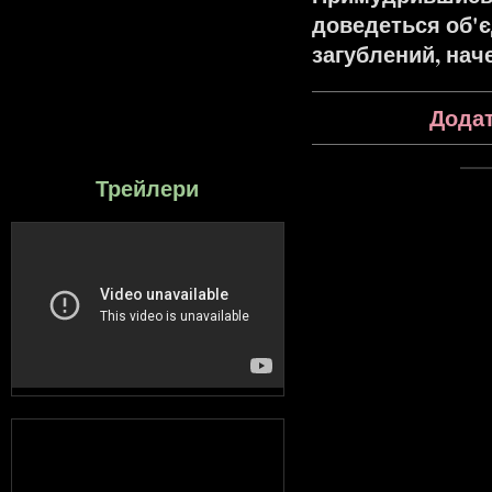
доведеться об'є
загублений, нач
Додат
Трейлери