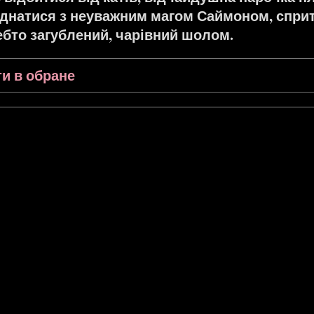
днатися з неуважним магом Саймоном, сприт
ебто загублений, чарівний шолом.
и в обране