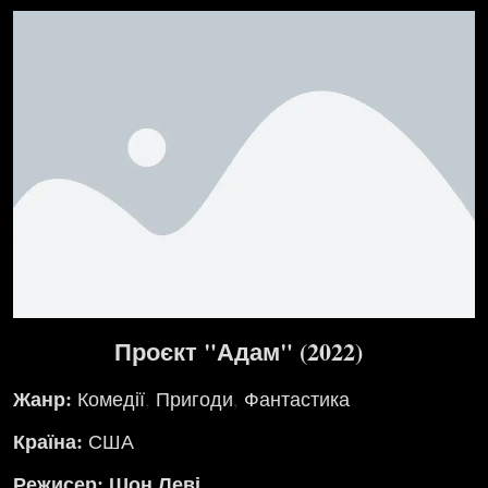
Проєкт "Адам" (2022)
Жанр:
Комедії
,
Пригоди
,
Фантастика
Країна:
США
Режисер: Шон Леві