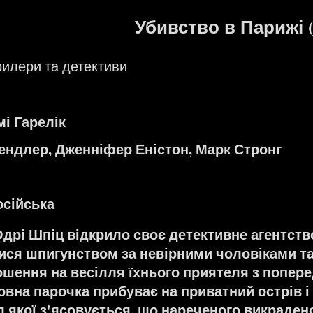
Убивство в Парижі (
рилери та детективи
і Гарелік
ендлер, Дженніфер Еністон, Марк Стронг
осійська
Одрі Шпіц відкрило своє детективне агентств
ся шпигунством за невірними чоловіками та л
шення на весілля їхнього приятеля з попере
овна парочка прибуває на приватний острів і
л якої з'ясовується, що нареченого викрадено