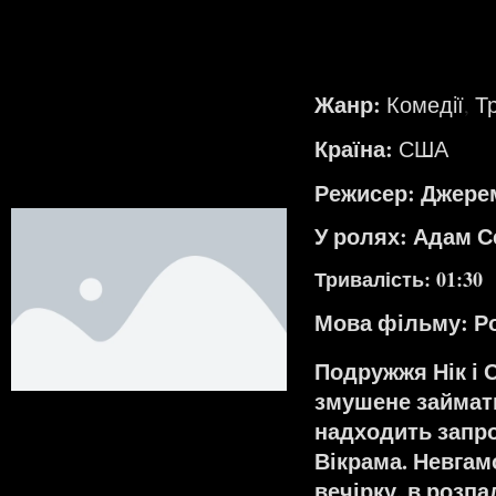
Жанр:
Комедії
Т
,
Країна:
США
Режисер: Джерем
У ролях: Адам С
Тривалість: 01:30
Мова фільму:
Р
Подружжя Нік і 
змушене займати
надходить запро
Вікрама. Невгам
вечірку, в розпа