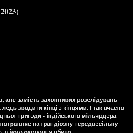
2023)
о, але замість захопливих розслідувань
едь зводити кінці з кінцями. І так вчасно
дньої пригоди - індійського мільярдера
 потрапляє на грандіозну передвесільну
, а його охоронця вбито.